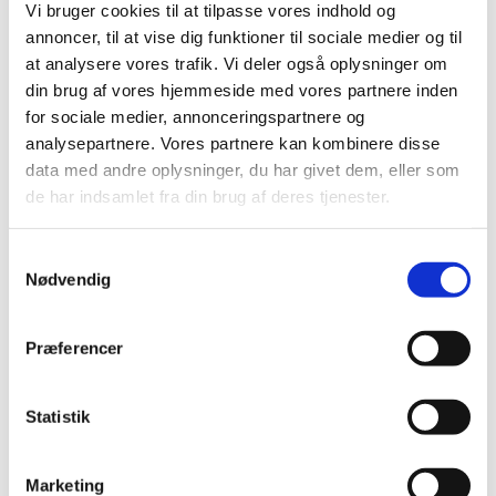
Vi bruger cookies til at tilpasse vores indhold og
annoncer, til at vise dig funktioner til sociale medier og til
at analysere vores trafik. Vi deler også oplysninger om
din brug af vores hjemmeside med vores partnere inden
for sociale medier, annonceringspartnere og
analysepartnere. Vores partnere kan kombinere disse
data med andre oplysninger, du har givet dem, eller som
de har indsamlet fra din brug af deres tjenester.
S
Du vil måske også kunne lide...
Nødvendig
a
m
t
Præferencer
y
k
k
Statistik
e
v
Marketing
a