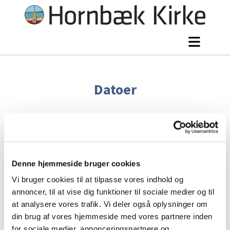
Datoer
Konfirmationsdatoer i 2026:
Torsdag d. 14.
Denne hjemmeside bruger cookies
maj samt lørdag d. 16. maj
Vi bruger cookies til at tilpasse vores indhold og
Konfirmationsdatoer i 2027:
Torsdag d. 6.
annoncer, til at vise dig funktioner til sociale medier og til
maj samt lørdag d. 8. maj
at analysere vores trafik. Vi deler også oplysninger om
din brug af vores hjemmeside med vores partnere inden
Konfirmationsdatoer i 2028:
Torsdag d. 25.
for sociale medier, annonceringspartnere og