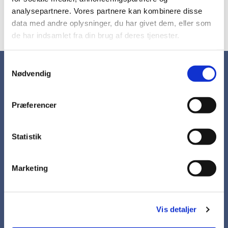
maj samt lørdag d. 27. maj
analysepartnere. Vores partnere kan kombinere disse
data med andre oplysninger, du har givet dem, eller som
de har indsamlet fra din brug af deres tjenester.
S
Nødvendig
Kirkebladet
a
m
Udgivelser
t
Præferencer
y
Kirken i Hornbæk
k
Kirkegårdene
k
Statistik
Orglet
e
Sognehuset
v
Marketing
a
Kollekter
l
g
Brdr. Bendtsens legat
Erik Petersens Fond
Vis detaljer
Mary og Carl Otto Andersens støttefond