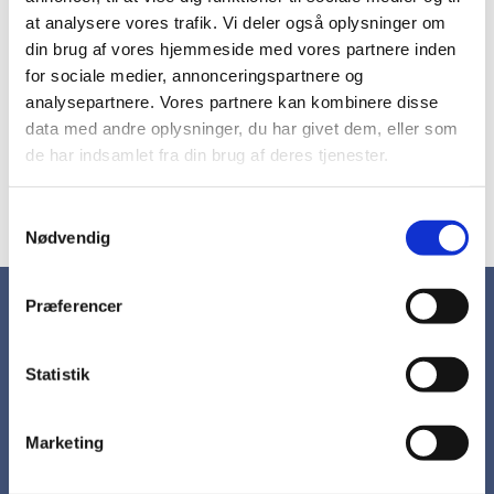
at analysere vores trafik. Vi deler også oplysninger om
din brug af vores hjemmeside med vores partnere inden
Præster og personale
for sociale medier, annonceringspartnere og
Hvordan gør man
analysepartnere. Vores partnere kan kombinere disse
data med andre oplysninger, du har givet dem, eller som
Valg af salmer
de har indsamlet fra din brug af deres tjenester.
Om fotografering i kirken
S
Nødvendig
a
m
t
Præferencer
Kirkebladet
y
k
Udgivelser
k
Statistik
e
Kirken i Hornbæk
v
Marketing
Kirkegårdene
a
Orglet
l