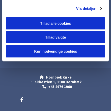
Sognehuset
g
Vis detaljer
Kollekter
Brdr. Bendtsens legat
Tillad alle cookies
Erik Petersens Fond
Mary og Carl Otto Andersens støttefond
Tillad valgte
Links
Privatlivspolitik
Kun nødvendige cookies
Samtykkeerklæring
Hornbæk Kirke

· Kirkestien 1, 3100 Hornbæk
+45 4976 1960
