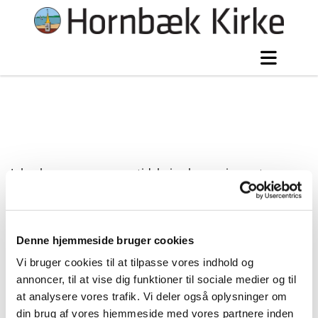
Julen kan være en svær tid, hvis økonomien er trang.
Derfor uddeler Hornbæk menighedspleje igen i år
julehjælp til familier og enkeltpersoner i sognet.
Ansøgning sker ved at udfylde et skema som kan
hentes her på hjemmesiden eller på kirkekontoret – vi
skal have ansøgningen senest den
8. december 2025
.
Denne hjemmeside bruger cookies
Vi bruger cookies til at tilpasse vores indhold og
Skema til julehjælp
annoncer, til at vise dig funktioner til sociale medier og til
Bliver du betænkt, får du direkte besked, og kan hente
at analysere vores trafik. Vi deler også oplysninger om
julehjælpen i sognehuset tirsdag den 16. december kl.
15-17.
din brug af vores hjemmeside med vores partnere inden