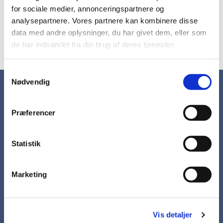
for sociale medier, annonceringspartnere og
Kontakt sognepræst Lizette Harritsø Lauritzen
på lha@km.dk eller tlf. 61510110 hvis du har spørgsmål.
analysepartnere. Vores partnere kan kombinere disse
data med andre oplysninger, du har givet dem, eller som
Alle ansøgninger behandles fortroligt.
de har indsamlet fra din brug af deres tjenester.
S
Nødvendig
a
Kirkebladet
m
t
Udgivelser
Præferencer
y
k
Kirken i Hornbæk
k
Statistik
Kirkegårdene
e
Orglet
v
Sognehuset
Marketing
a
l
Kollekter
g
Brdr. Bendtsens legat
Vis detaljer