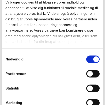
Vi bruger cookies til at tilpasse vores indhold og
annoncer, til at vise dig funktioner til sociale medier og til
at analysere vores trafik. Vi deler også oplysninger om
din brug af vores hjemmeside med vores partnere inden
for sociale medier, annonceringspartnere og
analysepartnere. Vores partnere kan kombinere disse
data med andre oplysninger, du har givet dem, eller som
de har indsamlet fra din brug af deres tjenester.
S
Du vil måske også kunne lide...
Nødvendig
a
m
t
Præferencer
y
k
k
Statistik
e
v
Marketing
a