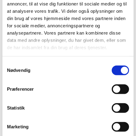
annoncer, til at vise dig funktioner til sociale medier og til
at analysere vores trafik. Vi deler også oplysninger om
din brug af vores hjemmeside med vores partnere inden
for sociale medier, annonceringspartnere og
analysepartnere. Vores partnere kan kombinere disse
data med andre oplysninger, du har givet dem, eller som
de har indsamlet fra din brug af deres tjenester.
Du vil måske også kunne lide...
S
Nødvendig
a
m
t
Præferencer
y
k
k
Statistik
e
v
Marketing
a