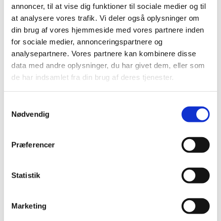
annoncer, til at vise dig funktioner til sociale medier og til
at analysere vores trafik. Vi deler også oplysninger om
din brug af vores hjemmeside med vores partnere inden
for sociale medier, annonceringspartnere og
analysepartnere. Vores partnere kan kombinere disse
data med andre oplysninger, du har givet dem, eller som
de har indsamlet fra din brug af deres tjenester.
Du vil måske også kunne lide...
S
Nødvendig
a
m
t
Præferencer
y
k
k
Statistik
e
v
Marketing
a