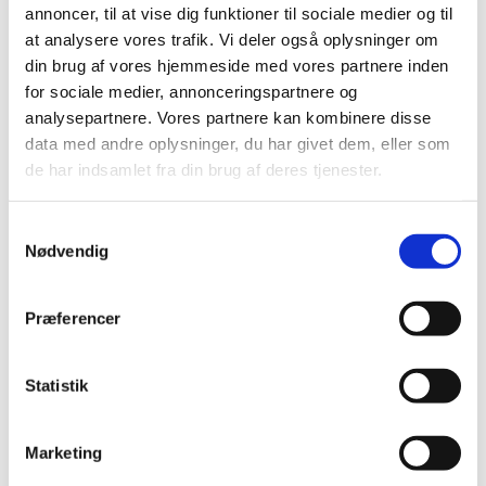
annoncer, til at vise dig funktioner til sociale medier og til
at analysere vores trafik. Vi deler også oplysninger om
din brug af vores hjemmeside med vores partnere inden
for sociale medier, annonceringspartnere og
analysepartnere. Vores partnere kan kombinere disse
data med andre oplysninger, du har givet dem, eller som
de har indsamlet fra din brug af deres tjenester.
Du vil måske også kunne lide...
S
Nødvendig
a
m
t
Præferencer
y
k
k
Statistik
e
v
Marketing
a