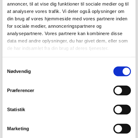
annoncer, til at vise dig funktioner til sociale medier og til
at analysere vores trafik. Vi deler også oplysninger om
din brug af vores hjemmeside med vores partnere inden
for sociale medier, annonceringspartnere og
analysepartnere. Vores partnere kan kombinere disse
data med andre oplysninger, du har givet dem, eller som
de har indsamlet fra din brug af deres tjenester.
Du vil måske også kunne lide...
S
Nødvendig
a
m
t
Præferencer
y
k
k
Statistik
e
v
Marketing
a