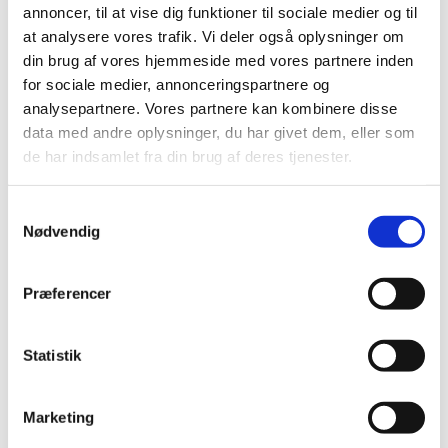
annoncer, til at vise dig funktioner til sociale medier og til
at analysere vores trafik. Vi deler også oplysninger om
din brug af vores hjemmeside med vores partnere inden
for sociale medier, annonceringspartnere og
analysepartnere. Vores partnere kan kombinere disse
data med andre oplysninger, du har givet dem, eller som
de har indsamlet fra din brug af deres tjenester.
Du vil måske også kunne lide...
S
Nødvendig
a
m
t
Præferencer
y
k
k
Statistik
e
v
Marketing
a