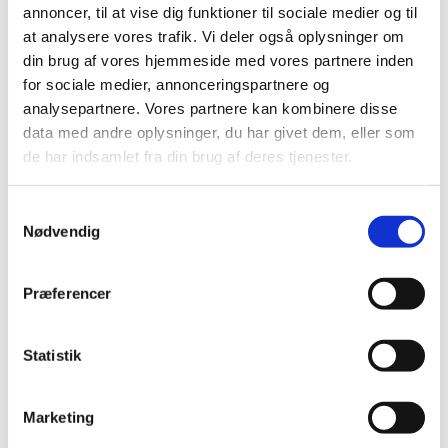
annoncer, til at vise dig funktioner til sociale medier og til
at analysere vores trafik. Vi deler også oplysninger om
din brug af vores hjemmeside med vores partnere inden
for sociale medier, annonceringspartnere og
analysepartnere. Vores partnere kan kombinere disse
data med andre oplysninger, du har givet dem, eller som
de har indsamlet fra din brug af deres tjenester.
Du vil måske også kunne lide...
S
Nødvendig
a
m
t
Præferencer
y
k
k
Statistik
e
v
Marketing
a