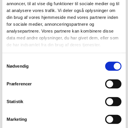
annoncer, til at vise dig funktioner til sociale medier og til
at analysere vores trafik. Vi deler også oplysninger om
din brug af vores hjemmeside med vores partnere inden
for sociale medier, annonceringspartnere og
analysepartnere. Vores partnere kan kombinere disse
data med andre oplysninger, du har givet dem, eller som
de har indsamlet fra din brug af deres tjenester.
Du vil måske også kunne lide...
S
Nødvendig
a
m
t
Præferencer
y
k
k
Statistik
e
v
Marketing
a